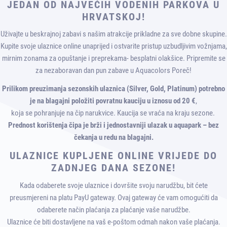
JEDAN OD NAJVEĆIH VODENIH PARKOVA U
HRVATSKOJ!
Uživajte u beskrajnoj zabavi s našim atrakcije prikladne za sve dobne skupine.
Kupite svoje ulaznice online unaprijed i ostvarite pristup uzbudljivim vožnjama,
mirnim zonama za opuštanje i preprekama- besplatni olakšice. Pripremite se
za nezaboravan dan pun zabave u Aquacolors Poreč!
Prilikom preuzimanja sezonskih ulaznica (Silver, Gold, Platinum) potrebno
je na blagajni položiti povratnu kauciju u iznosu od 20 €
,
koja se pohranjuje na čip narukvice. Kaucija se vraća na kraju sezone.
Prednost korištenja čipa je brži i jednostavniji ulazak u aquapark – bez
čekanja u redu na blagajni.
ULAZNICE KUPLJENE ONLINE VRIJEDE DO
ZADNJEG DANA SEZONE!
Kada odaberete svoje ulaznice i dovršite svoju narudžbu, bit ćete
preusmjereni na platu PayU gateway. Ovaj gateway će vam omogućiti da
odaberete način plaćanja za plaćanje vaše narudžbe.
Ulaznice će biti dostavljene na vaš e-poštom odmah nakon vaše plaćanja.