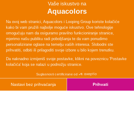
KONTAKT
Aquacolors Poreč
Molindrio 18, 52440 Poreč, Croatia
GPS: 45°11'59.2"N 13°36'20.9"E
+385 52 219 671
info@aquacolors.eu
MENU
Glavni izbornik
Uvjeti poslovanja
Kontakt
FAQ
Zaštita osobnih podataka
Službena web stranica